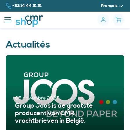
Vers le contenu
Appelez-nous au
+32 14 44 21 21
Français
Actualités
05 novembre 2025
Group Joos is de grootste
producent van CMR
vrachtbrieven in België.