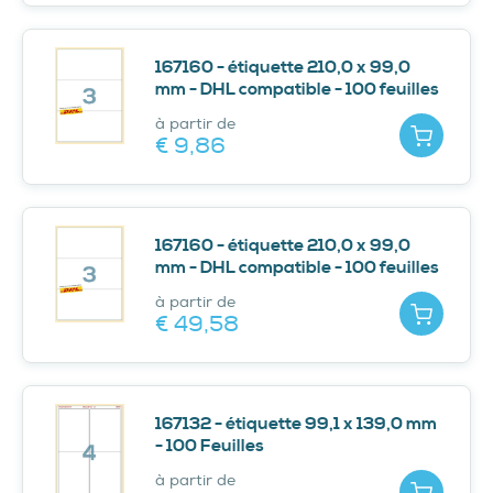
167160 - étiquette 210,0 x 99,0
mm - DHL compatible - 100 feuilles
à partir de
Ajouter
€ 9,
86
167160 - étiquette 210,0 x 99,0
mm - DHL compatible - 100 feuilles
à partir de
Ajouter
€ 49,
58
167132 - étiquette 99,1 x 139,0 mm
- 100 Feuilles
à partir de
Ajouter