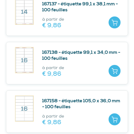
167137 - étiquette 99,1 x 38,1 mm -
100 feuilles
à partir de
Ajouter
€ 9,
86
167138 - étiquette 99,1 x 34,0 mm -
100 feuilles
à partir de
Ajouter
€ 9,
86
167158 - étiquette 105,0 x 36,0 mm
- 100 feuilles
à partir de
Ajouter
€ 9,
86