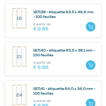
167139 - étiquette 63,5 x 46,6 mm
- 100 feuilles
à partir de
Ajouter
€ 9,
86
167140 - étiquette 63,5 x 38,1 mm -
100 feuilles
à partir de
Ajouter
€ 9,
86
167141 - étiquette 64,0 x 34,0 mm -
100 feuilles
à partir de
Ajouter
€ 9,
86