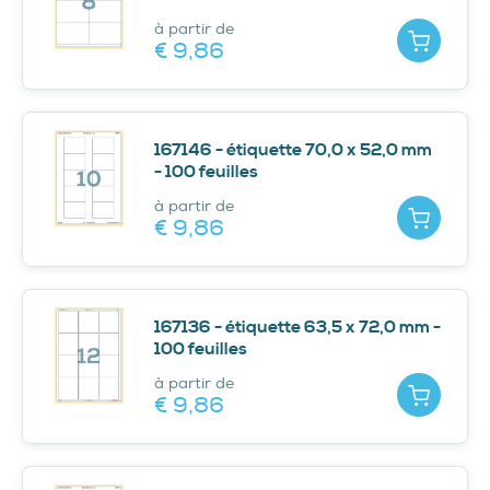
à partir de
Ajouter
€ 9,
86
167146 - étiquette 70,0 x 52,0 mm
- 100 feuilles
à partir de
Ajouter
€ 9,
86
167136 - étiquette 63,5 x 72,0 mm -
100 feuilles
à partir de
Ajouter
€ 9,
86