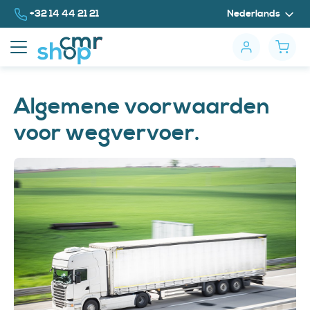
Naar inhoud
Bel ons op
+32 14 44 21 21
Nederlands
Algemene voorwaarden
voor wegvervoer.