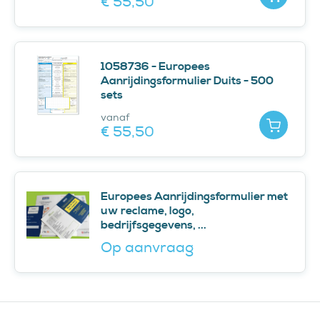
€ 55,
50
1058736 - Europees
Aanrijdingsformulier Duits - 500
sets
vanaf
Toevoe
€ 55,
50
Europees Aanrijdingsformulier met
uw reclame, logo,
bedrijfsgegevens, ...
Op aanvraag