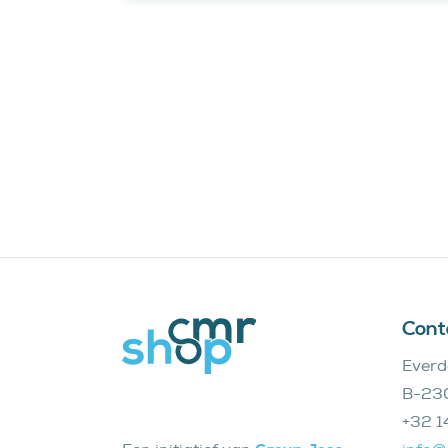
Cont
Everd
B-230
+32 1