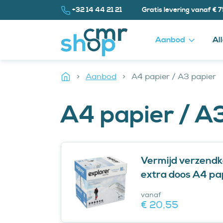
Naar inhoud
Bel ons op
+32 14 44 21 21
Gratis levering vanaf € 
Aanbod
Al
Home
Aanbod
A4 papier / A3 papier
A4 papier / A
Vermijd verzendk
extra doos A4 pa
vanaf
€ 20,
55