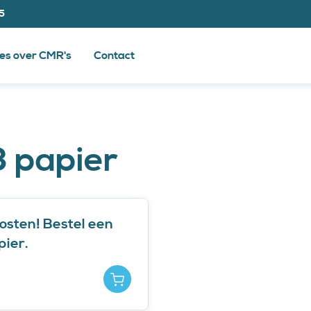
75
les over CMR's
Contact
3 papier
osten! Bestel een
pier.
Toevoegen aan winkelmandje