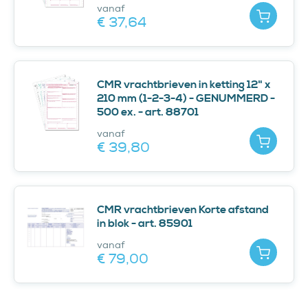
vanaf
Toevoe
€ 37,
64
CMR vrachtbrieven in ketting 12" x
210 mm (1-2-3-4) - GENUMMERD -
500 ex. - art. 88701
vanaf
Toevoe
€ 39,
80
CMR vrachtbrieven Korte afstand
in blok - art. 85901
vanaf
Toevoe
€ 79,
00