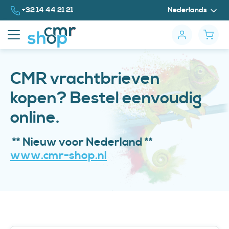
Naar inhoud
Bel ons op
+32 14 44 21 21
Nederlands
CMR vrachtbrieven
kopen? Bestel eenvoudig
online.
** Nieuw voor Nederland **
www.cmr-shop.nl